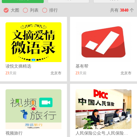
共有
3840
个
大图
列表
排行
读悦文摘精选
基有帮
23
天前
北京市
23
天前
北京市
视频旅行
人民保险公众号,人民保险大师微信公众号