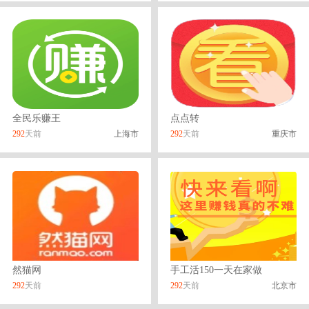
全民乐赚王
点点转
292
天前
上海市
292
天前
重庆市
然猫网
手工活150一天在家做
292
天前
292
天前
北京市