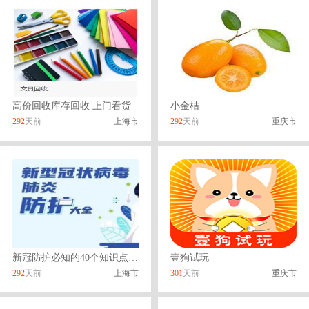
高价回收库存回收 上门看货
小金桔
292
天前
上海市
292
天前
重庆市
新冠防护必知的40个知识点微信交流群
壹狗试玩
292
天前
上海市
301
天前
重庆市