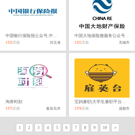
中国银行保险报公众号,中国银行辽宁分行微信公众号
中国大地保险微服务公众号,大地关注公众号
1352
天前
河北省
1352
天前
无锡市
淘券时刻
宝妈兼职|大学生兼职平台雇英台
1375
天前
秦皇岛市
1376
天前
成都市
1
2
3
4
5
6
7
8
9
10
>