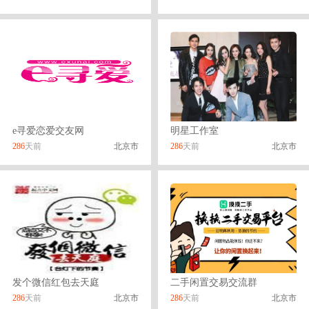
e寻爱恋爱交友网
明星工作室
286
天前
北京市
286
天前
北京市
发个微信红包去天庭
二手闲置交易交流群
286
天前
北京市
286
天前
北京市