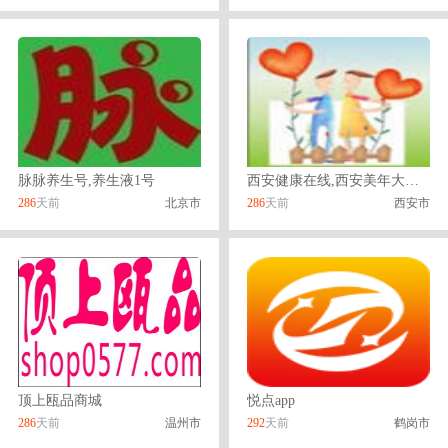
脉脉养生号,养生液1号
西安健康在线,西安美年大健康体检可信吗
286
天前
北京市
286
天前
西安市
顶上瓯品商城
悦点app
286
天前
温州市
292
天前
鹤岗市