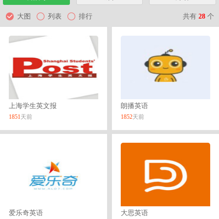
共有
28
个
大图
列表
排行
上海学生英文报
朗播英语
1851
天前
1852
天前
爱乐奇英语
大思英语