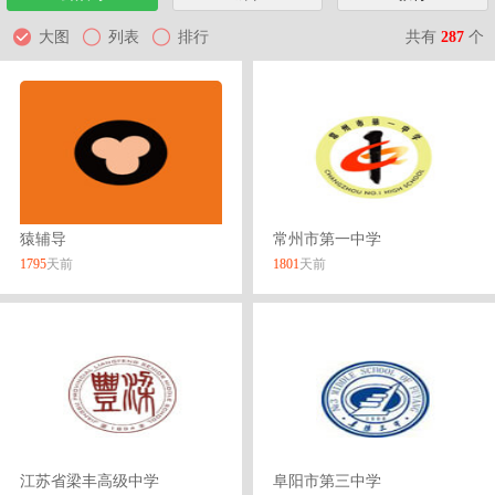
共有
287
个
大图
列表
排行
猿辅导
常州市第一中学
1795
天前
1801
天前
江苏省梁丰高级中学
阜阳市第三中学