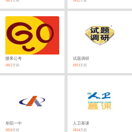
1811
天前
1812
天前
腰果公考
试题调研
1812
天前
1813
天前
阜阳一中
人卫慕课
1814
天前
1814
天前