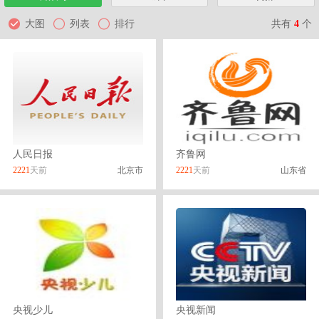
共有
4
个
大图
列表
排行
人民日报
齐鲁网
2221
天前
北京市
2221
天前
山东省
央视少儿
央视新闻