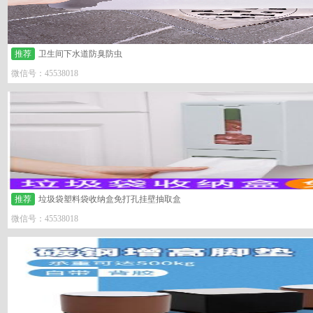
推荐
卫生间下水道防臭防虫
微信号：45538018
推荐
垃圾袋塑料袋收纳盒免打孔挂壁抽取盒
微信号：45538018