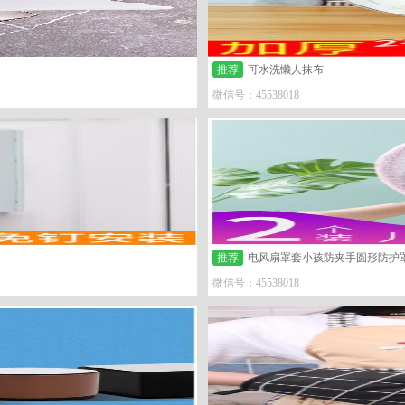
推荐
可水洗懒人抹布
微信号：45538018
推荐
电风扇罩套小孩防夹手圆形防护
微信号：45538018