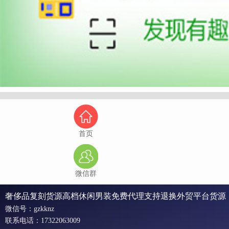
首页
微信群
奢侈品复刻货源高档休闲男装免费代理支持退换外贸平台货源
微信号：gzkknz
联系电话：17322063009