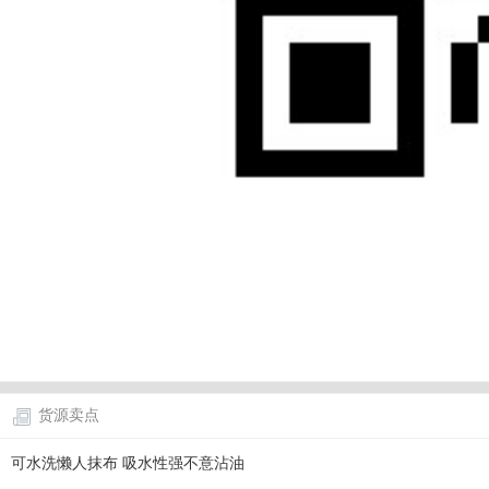
货源卖点
可水洗懒人抹布 吸水性强不意沾油