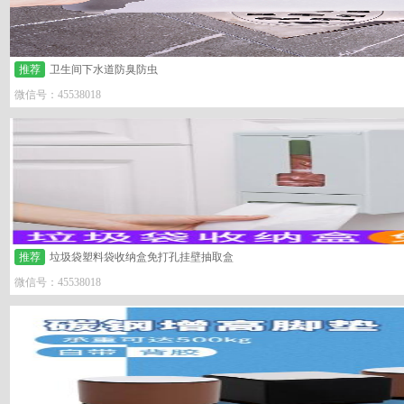
推荐
卫生间下水道防臭防虫
微信号：45538018
推荐
垃圾袋塑料袋收纳盒免打孔挂壁抽取盒
微信号：45538018