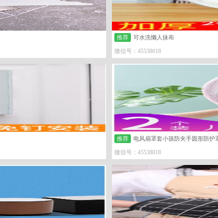
推荐
可水洗懒人抹布
微信号：45538018
推荐
电风扇罩套小孩防夹手圆形防护
微信号：45538018