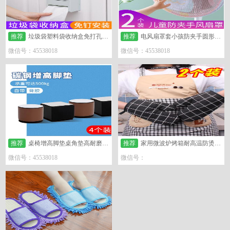
推荐
垃圾袋塑料袋收纳盒免打孔挂壁抽取盒
推荐
电风扇罩套小孩防夹手圆形防护罩儿童小孩安全风扇
微信号：45538018
微信号：45538018
推荐
桌椅增高脚垫桌角垫高耐磨静音椅子脚垫
推荐
家用微波炉烤箱耐高温防烫隔热
微信号：45538018
微信号：