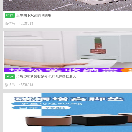
推荐
卫生间下水道防臭防虫
微信号：45538018
推荐
垃圾袋塑料袋收纳盒免打孔挂壁抽取盒
微信号：45538018