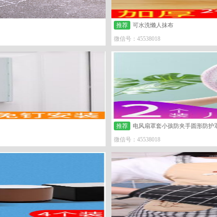
推荐
可水洗懒人抹布
微信号：45538018
推荐
电风扇罩套小孩防夹手圆形防护
微信号：45538018