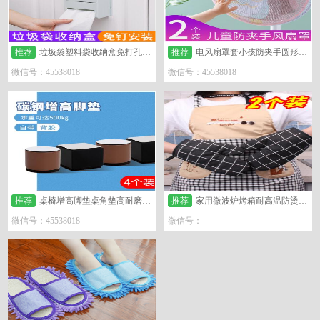
推荐
垃圾袋塑料袋收纳盒免打孔挂壁抽取盒
推荐
电风扇罩套小孩防夹手圆形防护罩儿童小孩安全风扇
微信号：45538018
微信号：45538018
推荐
桌椅增高脚垫桌角垫高耐磨静音椅子脚垫
推荐
家用微波炉烤箱耐高温防烫隔热
微信号：45538018
微信号：