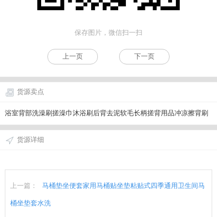
保存图片，微信扫一扫
上一页
下一页
货源卖点
浴室背部洗澡刷搓澡巾沐浴刷后背去泥软毛长柄搓背用品冲凉擦背刷
货源详细
上一篇：
马桶垫坐便套家用马桶贴坐垫粘贴式四季通用卫生间马
桶坐垫套水洗