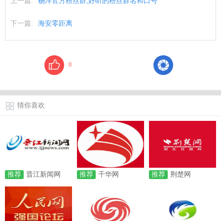
上一篇:
杨洋官方粉丝群,好听的粉丝群名和口号
下一篇:
海安零距离
0
猜你喜欢
推荐
晋江新闻网
推荐
千华网
推荐
荆楚网