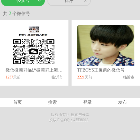
公众号
排序
2
共
个微信号
微信微商群临沂微商群上海微商群大连微商群做微商群聊微信群
TFBOYS王俊凯的微信号
1257
天前
临沂市
2221
天前
临沂市
首页
搜索
登录
发布
版权所有©
,搜索与分享
投放广告QQ：45538018